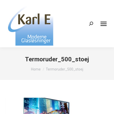
Search:
Termoruder_500_stoej
You are here:
Home
Termoruder_500_stoej