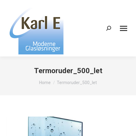
Search:
Termoruder_500_let
You are here:
Home
Termoruder_500_let