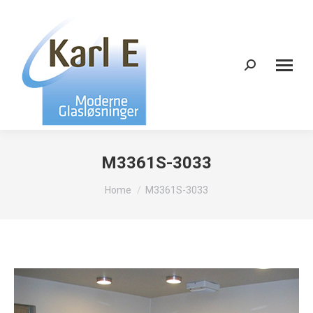
Search:
M3361S-3033
You are here:
Home
M3361S-3033