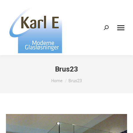
Search:
Brus23
You are here:
Home
Brus23